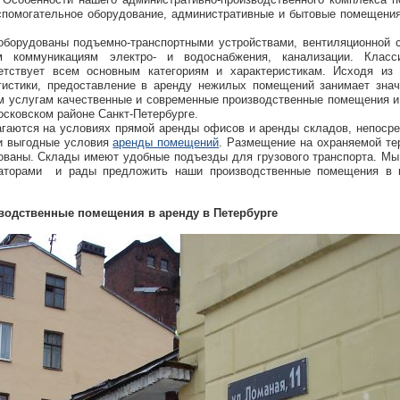
спомогательное оборудование, административные и бытовые помещени
борудованы подъемно-транспортными устройствами, вентиляционной с
 коммуникациям электро- и водоснабжения, канализации.
Класс
етствует всем основным категориям и характеристикам.
Исходя из 
истики, предоставление в аренду нежилых помещений занимает знач
м услугам качественные и современные производственные помещения 
сковском районе Санкт-Петербурге.
гаются на условиях прямой аренды офисов и аренды складов, непоср
 и выгодные условия
аренды помещений
. Размещение на охраняемой те
ованы. Склады имеют удобные подъезды для грузового транспорта.
Мы
аторами и рады предложить наши производственные помещения в к
водственные помещения в аренду в Петербурге